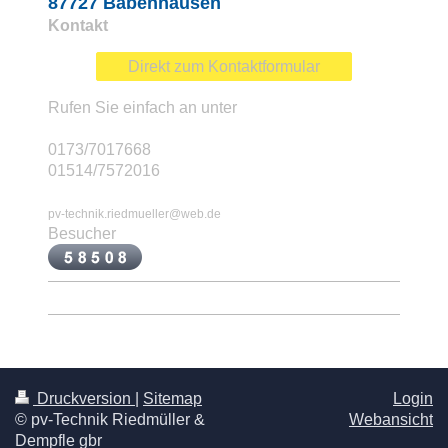
87727 Babenhausen
Kontakt
Direkt zum Kontaktformular
Rufen Sie einfach an unter
0173/7017668
01514/7572016
pv-technik.riedmueller@web.de
Besucher
Druckversion
|
Sitemap
Login
© pv-Technik Riedmüller &
Webansicht
Dempfle gbr