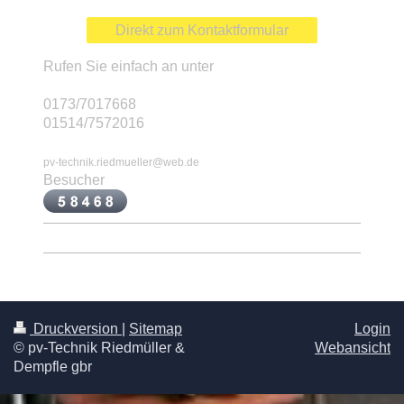
Direkt zum Kontaktformular
Rufen Sie einfach an unter
0173/7017668
01514/7572016
pv-technik.riedmueller@web.de
Besucher
Druckversion
|
Sitemap
Login
© pv-Technik Riedmüller &
Webansicht
Dempfle gbr