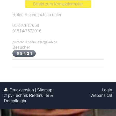
Direkt zum Kontaktformular
Rufen Sie einfach an unter
0173/7017668
01514/7572016
pv-technik.riedmueller@web.de
Besucher
Druckversion
|
Sitemap
Login
© pv-Technik Riedmüller &
Webansicht
Dempfle gbr