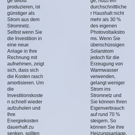
ge selbst
ge, nutzt ein
produzieren, ist
durchschnittliche
günstiger als
r Haushalt nicht
Strom aus dem
mehr als 30 %
Stromnetz.
des eigenen
Selbst wenn Sie
Photovoltaikstro
die Investition in
ms. Wenn Sie
eine neue
überschüssigen
Anlage in Ihre
Solarstrom
Rechnung mit
jedoch für die
aufnehmen, zeigt
Erzeugung von
sich, dass sich
Warmwasser
die Kosten rasch
verwenden,
amortisieren. Um
gelangt weniger
die
Strom ins
Investitionskoste
Stromnetz und
n schnell wieder
Sie können Ihren
aufzuholen und
Eigenverbrauch
Ihre
auf rund 70 %
Energiekosten
steigern. So
dauerhaft zu
können Sie ihre
senken, sollten
Heizungsanlage,